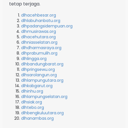
tetap terjaga.
dlhacehbesar.org
dlhlabuhanbatu.org
dlhpadangsidempuan.org
dlhmusirawas.org
dlhacehutara.org
dlhniasselatan.org
dlhdharmasraya.org
dlhprabumulih.org
dlhlingga.org
dlhbandungbarat.org
dlhpringsewu.org
dlhsarolangun.org
dlhlampungutara.org
dlhkabgarut.org
dlhinhu.org
dlhlampungselatan.org
dlhsiak.org
dlhtebo.org
dlhbengkuluutara.org
dlhanambas.org