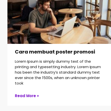
e
e
e
e
Cara membuat poster promosi
Lorem Ipsum is simply dummy text of the
printing and typesetting industry. Lorem Ipsum
has been the industry’s standard dummy text
ever since the 1500s, when an unknown printer
took
Read More »