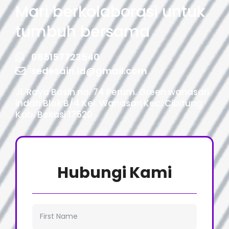
Mari berkolaborasi untuk
tumbuh bersama
085157723540
sedesain.id@gmail.com
Jl. Raya Bosih no. 74 Perum. Green wanasari
indah Blok B/4 Kel. Wanasari Kec. Cibitung
Kab. Bekasi 17520
Hubungi Kami