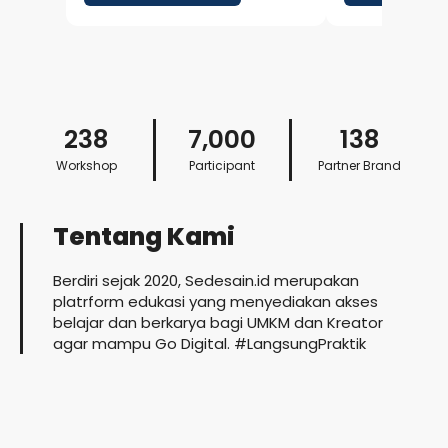
belajar membuat project,
lebih menarik
menggunakan skills dan plugin,
personal brand
menghubungkan Claude dengan
strategi meman
berbagai tools, hingga
untuk mendapa
membangun workflow yang
kerja, kolaboras
membantu pekerjaan sehari-hari.
Cocok buat kreator, profesional,
238
7,000
138
maupun pengguna AI yang ingin
meningkatkan produktivitas.
Workshop
Participant
Partner Brand
Tentang Kami
Berdiri sejak 2020, Sedesain.id merupakan
platrform edukasi yang menyediakan akses
belajar dan berkarya bagi UMKM dan Kreator
agar mampu Go Digital. #LangsungPraktik